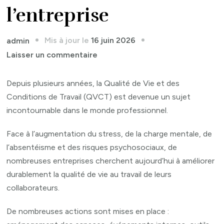
l’entreprise
Mis à jour le
16 juin 2026
admin
sur
Laisser un commentaire
La
QVCT
Depuis plusieurs années, la Qualité de Vie et des
commence
Conditions de Travail (QVCT) est devenue un sujet
par
incontournable dans le monde professionnel.
l’humain
Face à l’augmentation du stress, de la charge mentale, de
:
l’absentéisme et des risques psychosociaux, de
remettre
nombreuses entreprises cherchent aujourd’hui à améliorer
le
durablement la qualité de vie au travail de leurs
bien-
collaborateurs.
être
au
De nombreuses actions sont mises en place :
cœur